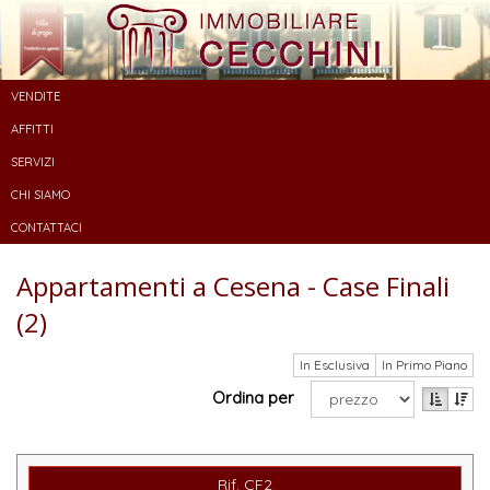
VENDITE
AFFITTI
SERVIZI
CHI SIAMO
CONTATTACI
Appartamenti a Cesena - Case Finali
(2)
In Esclusiva
In Primo Piano
Ordina per
Rif. CF2