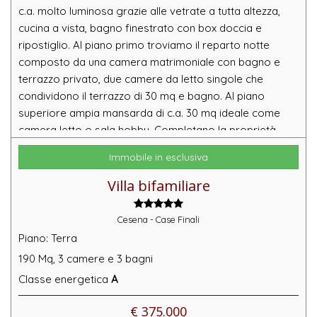
c.a. molto luminosa grazie alle vetrate a tutta altezza,
cucina a vista, bagno finestrato con box doccia e
ripostiglio. Al piano primo troviamo il reparto notte
composto da una camera matrimoniale con bagno e
terrazzo privato, due camere da letto singole che
condividono il terrazzo di 30 mq e bagno. Al piano
superiore ampia mansarda di c.a. 30 mq ideale come
camera letto o sala hobby. Completano la proprietà
ampio giardino circostante di c.a. 250 mq e garage. La
Immobile in esclusiva
zona completamente nuova presenta un percorso
pedonale che in pochi minuti a piedi porta nel centro di
Villa bifamiliare
Cesena.
Cesena - Case Finali
Piano: Terra
190 Mq,
3 camere
e
3 bagni
Classe energetica
A
€ 375.000